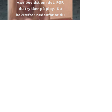
vær bevidst om det, FØR
du trykker på play. Du
bekræfter nedenfor at du
er over 18 år og bevidst
om, at denne film
indeholder nøgenscene og
voldsomt indhold.
Er du bevidst om det er
en film med voldsomt
indhold:
JA
NEJ