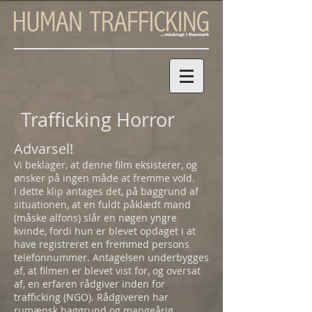
Trafficking Horror
Advarsel!
Vi beklager, at denne film eksisterer, og
ønsker på ingen måde at fremme vold.
I dette klip antages det, på baggrund af
situationen, at en fuldt påklædt mand
(måske alfons) slår en nøgen yngre
kvinde, fordi hun er blevet opdaget i at
have registreret en fremmed persons
telefonnummer. Antagelsen underbygges
af, at filmen er blevet vist for, og oversat
af, en erfaren rådgiver inden for
trafficking (NGO). Rådgiveren har
rumænsk baggrund og mangeårig