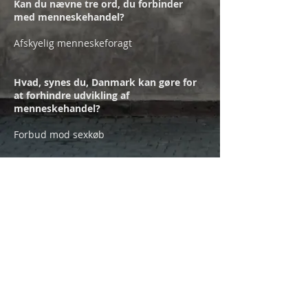
Kan du nævne tre ord, du forbinder
med menneskehandel?
Afskyelig menneskeforagt
Hvad, synes du, Danmark kan gøre for
at forhindre udvikling af
menneskehandel?
Forbud mod sexkøb
Hvad, tror du, er de vigtigste
udfordringer omkring menneskehandel
i Danmark?
Ensartet lovgivning i EU-landene
Erik Hauervig
Forfatter og foredragsholder