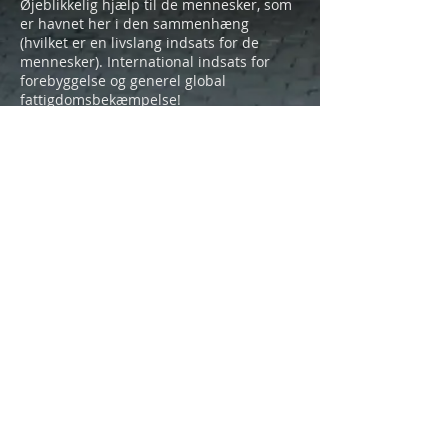
Øjeblikkelig hjælp til de mennesker, som
er havnet her i den sammenhæng
(hvilket er en livslang indsats for de
mennesker). International indsats for
forebyggelse og generel global
fattigdomsbekæmpelse!
Hvad, tror du, er de vigtigste
udfordringer omkring menneskehandel
i Danmark?
Jeg tror ikke, at menneskehandel er et
problem for Danmark og danskere! Vi er
blot et marked som følge af vores
velstand! Jeg er så gammeldags, at jeg
tror, at vores opgave/udfordring er at
ophøre som marked og hjælpe til
indførelse af menneskerettigheder,
ligestilling, uddannelse, oplysning,
demokrati og tålelige levevilkår i de dele
af verden, hvor dette ikke er en selvfølge!